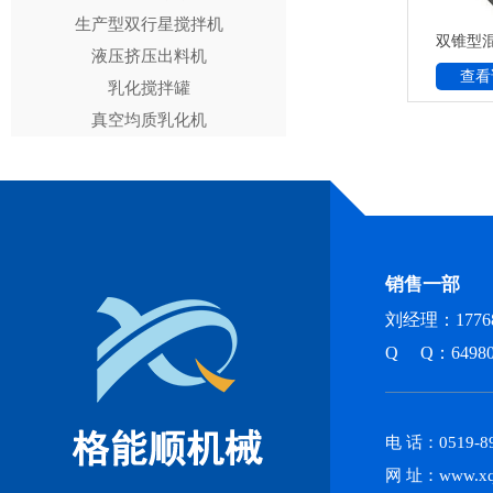
生产型双行星搅拌机
双锥型
液压挤压出料机
查看
乳化搅拌罐
真空均质乳化机
销售一部
刘经理：17768
Q Q：64980
电 话：0519-89
网 址：www.xq